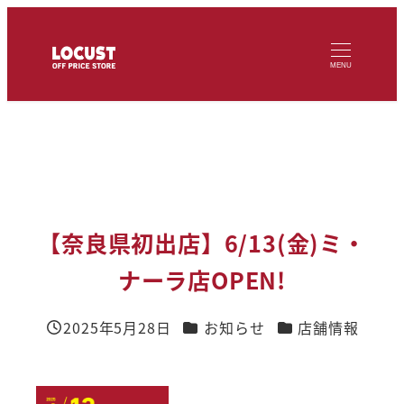
メ
イ
MENU
ン
コ
ン
テ
ン
ツ
【奈良県初出店】6/13(金)ミ・
へ
ナーラ店OPEN!
移
動
カテゴリー
カテゴリー
2025年5月28日
お知らせ
店舗情報
投稿日