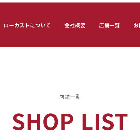
ローカストについて
会社概要
店舗一覧
お
店舗一覧
SHOP LIST