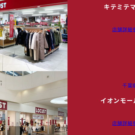
キテミテ
店舗詳細
千葉
イオンモー
店舗詳細