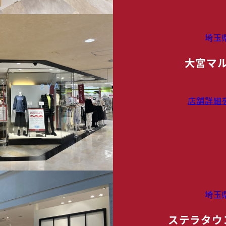
埼玉
大宮マ
店舗詳細
埼玉
ステラタウ