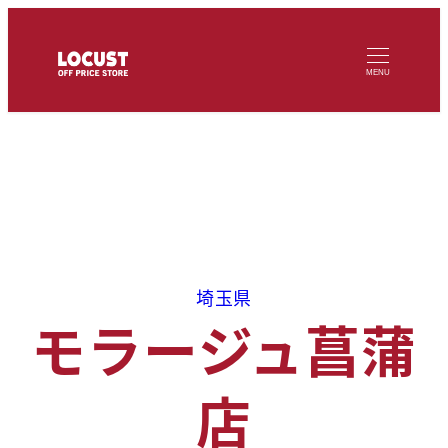
メ
イ
MENU
ン
コ
ン
テ
ン
ツ
へ
埼玉県
移
モラージュ菖蒲
動
店