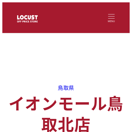
メ
イ
MENU
ン
コ
ン
テ
ン
ツ
へ
鳥取県
移
イオンモール鳥
動
取北店