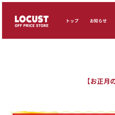
メ
イ
トップ
お知らせ
ン
コ
ン
テ
ン
ツ
へ
【お正月の
移
動