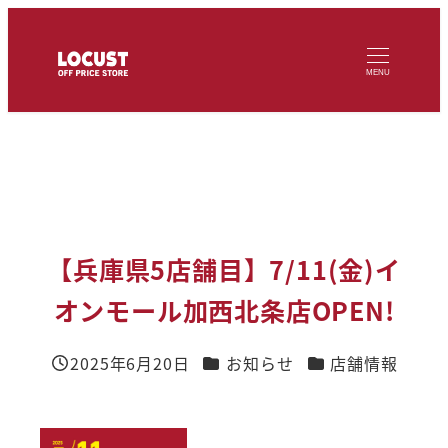
メ
イ
MENU
ン
コ
ン
テ
ン
ツ
【兵庫県5店舗目】7/11(金)イ
へ
オンモール加西北条店OPEN!
移
動
カテゴリー
カテゴリー
2025年6月20日
お知らせ
店舗情報
投稿日