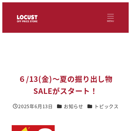
メ
イ
MENU
ン
コ
ン
テ
ン
ツ
６/13(金)～夏の掘り出し物
へ
SALEがスタート！
移
動
カテゴリー
カテゴリー
2025年6月13日
お知らせ
トピックス
投稿日