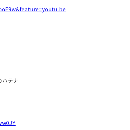
ooF9w&feature=youtu.be
のハテナ
bww0JY