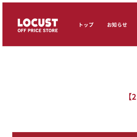
メ
イ
トップ
お知らせ
ン
コ
ン
テ
ン
ツ
へ
【
移
動