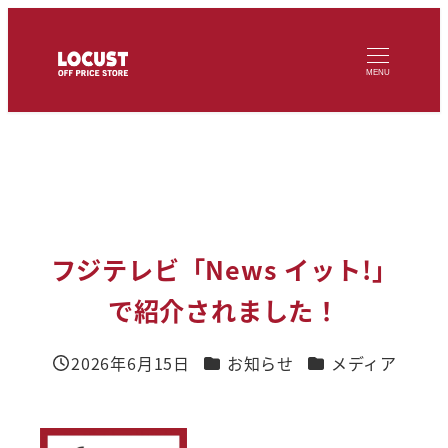
メ
イ
MENU
ン
コ
ン
テ
ン
ツ
フジテレビ「News イット!」
へ
で紹介されました！
移
動
カテゴリー
カテゴリー
2026年6月15日
お知らせ
メディア
投稿日